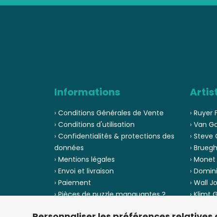
Informations
Artis
› Conditions Générales de Vente
› Ruyer 
› Conditions d'utilisation
› Van G
› Confidentialités & protections des
› Steve 
données
› Bruegh
› Mentions légales
› Monet
› Envoi et livraison
› Domin
› Paiement
› Wall J
› Pièces de puzzle manquantes ?
› Klimt
› Provenance
› Chuck
Personnaliser les préférences relatives