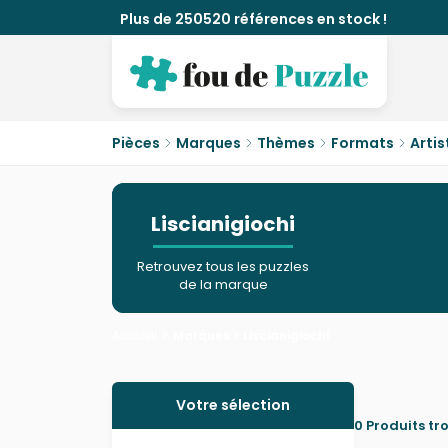
Plus de 250520 références en stock !
Pièces
Marques
Thèmes
Formats
Artis
Liscianigiochi
Retrouvez tous les puzzles
de la marque
>
Accueil
Marques >
Liscianigiochi
Fermer
Votre sélection
0 Produits tr