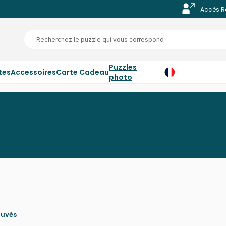
Accès R
Puzzles
tes
Accessoires
Carte Cadeau
photo
ouvés