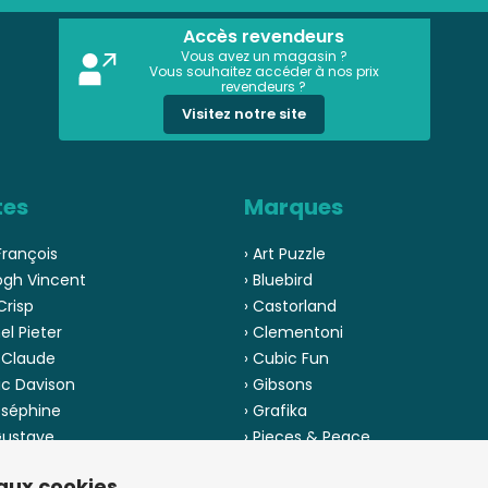
Accès revendeurs
Vous avez un magasin ?
Vous souhaitez accéder à nos prix
revendeurs ?
Visitez notre site
tes
Marques
François
› Art Puzzle
ogh Vincent
› Bluebird
Crisp
› Castorland
el Pieter
› Clementoni
 Claude
› Cubic Fun
ic Davison
› Gibsons
oséphine
› Grafika
 Gustave
› Pieces & Peace
 Pinson
› Ravensburger
 aux cookies