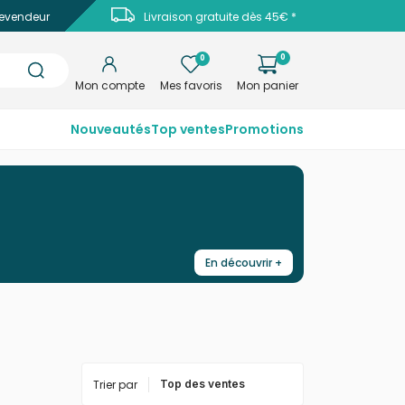
evendeur
Livraison gratuite dès 45€ *
0
0
Mon compte
Mes favoris
Mon panier
Nouveautés
Top ventes
Promotions
En découvrir +
Trier par