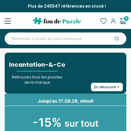
Plus de 245547 références en stock !
0
Accueil
Marques >
Incantation-&-Co
>
Incantation-&-Co
Retrouvez tous les puzzles
de la marque
En découvrir +
Fermer