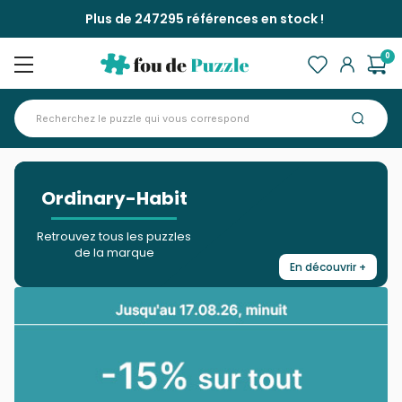
Plus de 247295 références en stock !
0
Accueil
Marques >
Ordinary-Habit
>
Ordinary-Habit
Retrouvez tous les puzzles
de la marque
En découvrir +
Fermer