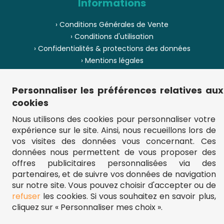
Informations
› Conditions Générales de Vente
› Conditions d'utilisation
› Confidentialités & protections des données
› Mentions légales
› Envoi et livraison
› Paiement
Personnaliser les préférences relatives aux
› Pièces de puzzle manquantes ?
cookies
› Provenance
Nous utilisons des cookies pour personnaliser votre
expérience sur le site. Ainsi, nous recueillons lors de
› Plan du site
vos visites des données vous concernant. Ces
données nous permettent de vous proposer des
offres publicitaires personnalisées via des
partenaires, et de suivre vos données de navigation
** Frais d'envoi = 6,95 € (France) / gratuit à partir de 45 €.
fou-de-puzzle.com : le site référence pour acheter des puzzles de
sur notre site. Vous pouvez choisir d'accepter ou de
qualité à bon prix.
refuser
les cookies. Si vous souhaitez en savoir plus,
© Fou-de-puzzle.com 2011 - 2026
cliquez sur « Personnaliser mes choix ».