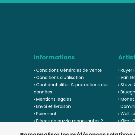
Informations
Artis
› Conditions Générales de Vente
› Ruyer 
› Conditions d'utilisation
› Van G
› Confidentialités & protections des
› Steve 
données
› Bruegh
› Mentions légales
› Monet
› Envoi et livraison
› Domin
› Paiement
› Wall J
› Pièces de puzzle manquantes ?
› Klimt
› Provenance
› Chuck
Personnaliser les préférences relatives