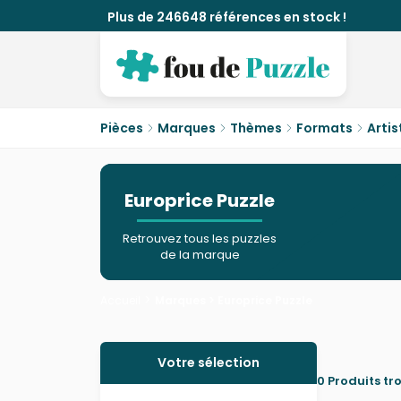
Plus de 246648 références en stock !
Pièces
Marques
Thèmes
Formats
Artis
Europrice Puzzle
Retrouvez tous les puzzles
de la marque
>
Accueil
Marques >
Europrice Puzzle
Fermer
Votre sélection
0 Produits tr