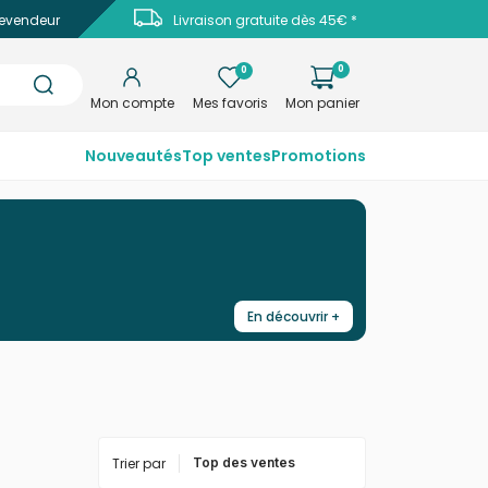
evendeur
Livraison gratuite dès 45€ *
0
0
Mon compte
Mes favoris
Mon panier
Nouveautés
Top ventes
Promotions
En découvrir +
Trier par