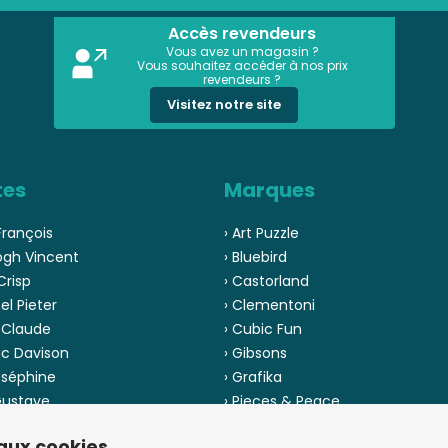
Accès revendeurs
Vous avez un magasin ?
Vous souhaitez accéder à nos prix
revendeurs ?
Visitez notre site
tes
Marques
François
› Art Puzzle
ogh Vincent
› Bluebird
Crisp
› Castorland
el Pieter
› Clementoni
 Claude
› Cubic Fun
ic Davison
› Gibsons
oséphine
› Grafika
 Gustave
› Pieces & Peace
 Pinson
› Ravensburger
 aux cookies