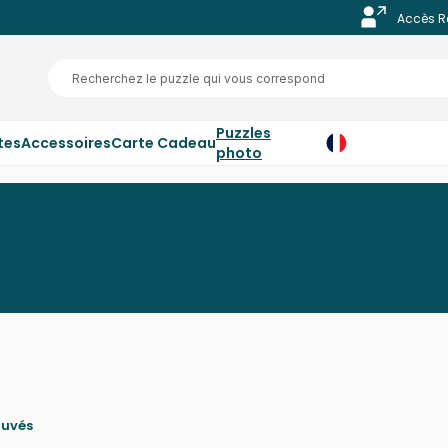
Accès R
Puzzles
tes
Accessoires
Carte Cadeau
photo
ouvés