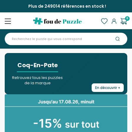
Plus de 249014 références en stock !
0
Accueil
Marques >
Coq-En-Pate
>
Coq-En-Pate
Retrouvez tous les puzzles
de la marque
En découvrir +
Fermer