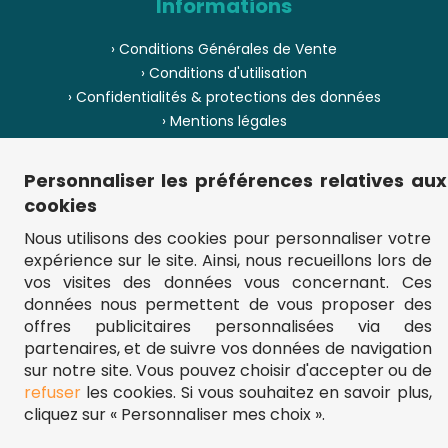
Informations
› Conditions Générales de Vente
› Conditions d'utilisation
› Confidentialités & protections des données
› Mentions légales
› Envoi et livraison
› Paiement
Personnaliser les préférences relatives aux
› Pièces de puzzle manquantes ?
cookies
› Provenance
Nous utilisons des cookies pour personnaliser votre
expérience sur le site. Ainsi, nous recueillons lors de
› Plan du site
vos visites des données vous concernant. Ces
données nous permettent de vous proposer des
offres publicitaires personnalisées via des
partenaires, et de suivre vos données de navigation
** Frais d'envoi = 6,95 € (France) / gratuit à partir de 45 €.
fou-de-puzzle.com : le site référence pour acheter des puzzles de
sur notre site. Vous pouvez choisir d'accepter ou de
qualité à bon prix.
refuser
les cookies. Si vous souhaitez en savoir plus,
© Fou-de-puzzle.com 2011 - 2026
cliquez sur « Personnaliser mes choix ».