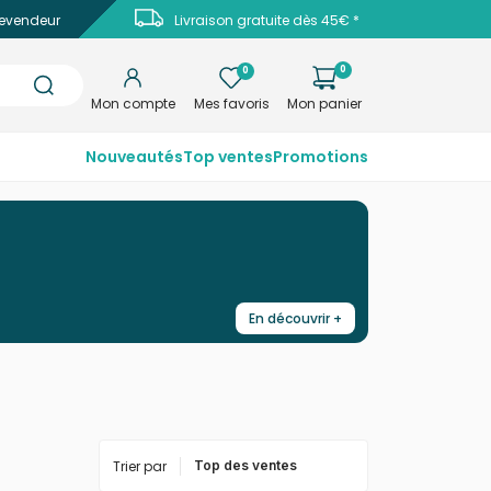
evendeur
Livraison gratuite dès 45€ *
0
0
Mon compte
Mes favoris
Mon panier
Nouveautés
Top ventes
Promotions
En découvrir +
Trier par