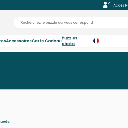
Accès R
Puzzles
tes
Accessoires
Carte Cadeau
photo
ouvés