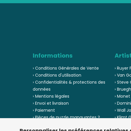
Informations
Artis
› Conditions Générales de Vente
› Ruyer 
› Conditions d'utilisation
› Van G
› Confidentialités & protections des
› Steve 
données
› Bruegh
› Mentions légales
› Monet
› Envoi et livraison
› Domin
› Paiement
› Wall J
› Pièces de puzzle manquantes ?
› Klimt
› Provenance
› Chuck
Personnaliser les préférences relatives