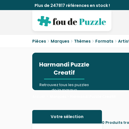
Plus de 247817 références en stock !
Pièces
Marques
Thèmes
Formats
Artis
Harmandi Puzzle
Creatif
Retrouvez tous les puzzles
de la marque
>
Accueil
Marques >
Harmandi Puzzle Creatif
Fermer
Votre sélection
0 Produits tr