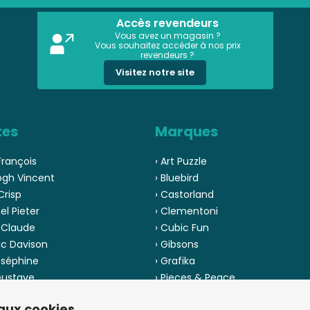
Accès revendeurs
Vous avez un magasin ?
Vous souhaitez accéder à nos prix
revendeurs ?
Visitez notre site
tes
Marques
François
› Art Puzzle
ogh Vincent
› Bluebird
Crisp
› Castorland
el Pieter
› Clementoni
 Claude
› Cubic Fun
ic Davison
› Gibsons
oséphine
› Grafika
 Gustave
› Pieces & Peace
 Pinson
› Ravensburger
 aux cookies