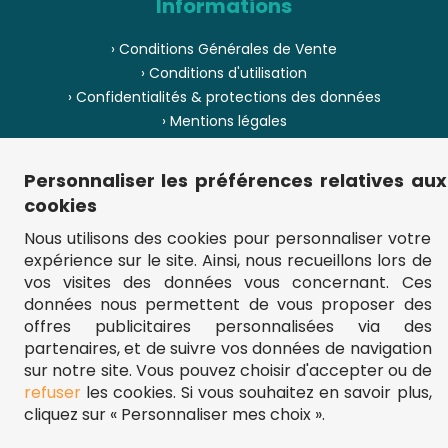
Informations
› Conditions Générales de Vente
› Conditions d'utilisation
› Confidentialités & protections des données
› Mentions légales
› Envoi et livraison
› Paiement
Personnaliser les préférences relatives aux
› Pièces de puzzle manquantes ?
cookies
› Provenance
Nous utilisons des cookies pour personnaliser votre
expérience sur le site. Ainsi, nous recueillons lors de
› Plan du site
vos visites des données vous concernant. Ces
données nous permettent de vous proposer des
offres publicitaires personnalisées via des
partenaires, et de suivre vos données de navigation
** Frais d'envoi = 6,95 € (France) / gratuit à partir de 45 €.
fou-de-puzzle.com : le site référence pour acheter des puzzles de
sur notre site. Vous pouvez choisir d'accepter ou de
qualité à bon prix.
refuser
les cookies. Si vous souhaitez en savoir plus,
© Fou-de-puzzle.com 2011 - 2026
cliquez sur « Personnaliser mes choix ».