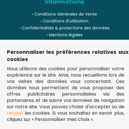
Informations
› Conditions Générales de Vente
› Conditions d'utilisation
› Confidentialités & protections des données
› Mentions légales
› Envoi et livraison
› Paiement
Personnaliser les préférences relatives aux
› Pièces de puzzle manquantes ?
cookies
› Provenance
Nous utilisons des cookies pour personnaliser votre
expérience sur le site. Ainsi, nous recueillons lors de
› Plan du site
vos visites des données vous concernant. Ces
données nous permettent de vous proposer des
offres publicitaires personnalisées via des
partenaires, et de suivre vos données de navigation
** Frais d'envoi = 6,95 € (France) / gratuit à partir de 45 €.
fou-de-puzzle.com : le site référence pour acheter des puzzles de
sur notre site. Vous pouvez choisir d'accepter ou de
qualité à bon prix.
refuser
les cookies. Si vous souhaitez en savoir plus,
© Fou-de-puzzle.com 2011 - 2026
cliquez sur « Personnaliser mes choix ».