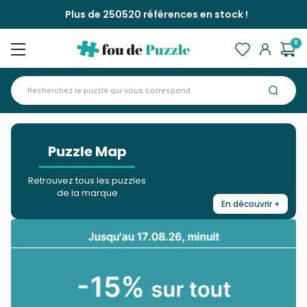
Plus de 250520 références en stock !
0
Accueil
Marques >
Puzzle Map
>
Puzzle Map
Retrouvez tous les puzzles
de la marque
En découvrir +
Fermer