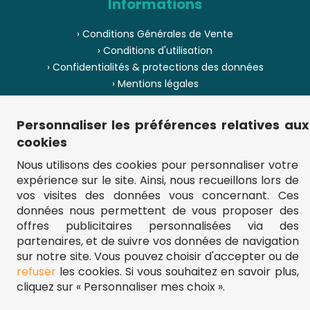
Informations
› Conditions Générales de Vente
› Conditions d'utilisation
› Confidentialités & protections des données
› Mentions légales
› Envoi et livraison
› Paiement
Personnaliser les préférences relatives aux
› Pièces de puzzle manquantes ?
cookies
› Provenance
Nous utilisons des cookies pour personnaliser votre
expérience sur le site. Ainsi, nous recueillons lors de
› Plan du site
vos visites des données vous concernant. Ces
données nous permettent de vous proposer des
offres publicitaires personnalisées via des
partenaires, et de suivre vos données de navigation
** Frais d'envoi = 6,95 € (France) / gratuit à partir de 45 €.
fou-de-puzzle.com : le site référence pour acheter des puzzles de
sur notre site. Vous pouvez choisir d'accepter ou de
qualité à bon prix.
refuser
les cookies. Si vous souhaitez en savoir plus,
© Fou-de-puzzle.com 2011 - 2026
cliquez sur « Personnaliser mes choix ».