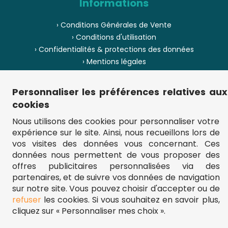
Informations
› Conditions Générales de Vente
› Conditions d'utilisation
› Confidentialités & protections des données
› Mentions légales
› Envoi et livraison
› Paiement
Personnaliser les préférences relatives aux
› Pièces de puzzle manquantes ?
cookies
› Provenance
Nous utilisons des cookies pour personnaliser votre
expérience sur le site. Ainsi, nous recueillons lors de
› Plan du site
vos visites des données vous concernant. Ces
données nous permettent de vous proposer des
offres publicitaires personnalisées via des
partenaires, et de suivre vos données de navigation
** Frais d'envoi = 6,95 € (France) / gratuit à partir de 45 €.
fou-de-puzzle.com : le site référence pour acheter des puzzles de
sur notre site. Vous pouvez choisir d'accepter ou de
qualité à bon prix.
refuser
les cookies. Si vous souhaitez en savoir plus,
© Fou-de-puzzle.com 2011 - 2026
cliquez sur « Personnaliser mes choix ».