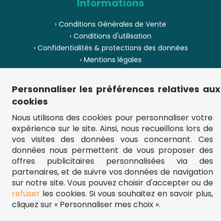
Informations
› Conditions Générales de Vente
› Conditions d'utilisation
› Confidentialités & protections des données
› Mentions légales
› Envoi et livraison
› Paiement
Personnaliser les préférences relatives aux
› Pièces de puzzle manquantes ?
cookies
› Provenance
Nous utilisons des cookies pour personnaliser votre
expérience sur le site. Ainsi, nous recueillons lors de
› Plan du site
vos visites des données vous concernant. Ces
données nous permettent de vous proposer des
offres publicitaires personnalisées via des
partenaires, et de suivre vos données de navigation
** Frais d'envoi = 6,95 € (France) / gratuit à partir de 45 €.
fou-de-puzzle.com : le site référence pour acheter des puzzles de
sur notre site. Vous pouvez choisir d'accepter ou de
qualité à bon prix.
refuser
les cookies. Si vous souhaitez en savoir plus,
© Fou-de-puzzle.com 2011 - 2026
cliquez sur « Personnaliser mes choix ».