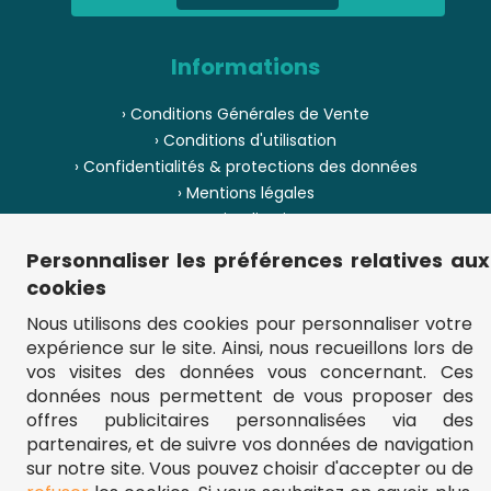
Informations
› Conditions Générales de Vente
› Conditions d'utilisation
› Confidentialités & protections des données
› Mentions légales
› Envoi et livraison
› Paiement
Personnaliser les préférences relatives aux
› Pièces de puzzle manquantes ?
cookies
› Provenance
Nous utilisons des cookies pour personnaliser votre
expérience sur le site. Ainsi, nous recueillons lors de
› Plan du site
vos visites des données vous concernant. Ces
données nous permettent de vous proposer des
offres publicitaires personnalisées via des
partenaires, et de suivre vos données de navigation
** Frais d'envoi = 6,95 € (France) / gratuit à partir de 45 €.
fou-de-puzzle.com : le site référence pour acheter des puzzles de
sur notre site. Vous pouvez choisir d'accepter ou de
qualité à bon prix.