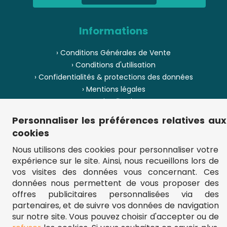
Informations
› Conditions Générales de Vente
› Conditions d'utilisation
› Confidentialités & protections des données
› Mentions légales
› Envoi et livraison
› Paiement
Personnaliser les préférences relatives aux
› Pièces de puzzle manquantes ?
cookies
› Provenance
Nous utilisons des cookies pour personnaliser votre
expérience sur le site. Ainsi, nous recueillons lors de
› Plan du site
vos visites des données vous concernant. Ces
données nous permettent de vous proposer des
offres publicitaires personnalisées via des
partenaires, et de suivre vos données de navigation
** Frais d'envoi = 6,95 € (France) / gratuit à partir de 45 €.
fou-de-puzzle.com : le site référence pour acheter des puzzles de
sur notre site. Vous pouvez choisir d'accepter ou de
qualité à bon prix.