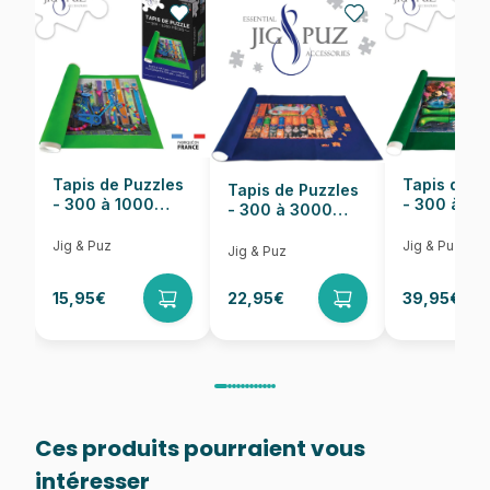
Nombre de pièces
1023 pièces
Dimensions
60 x 60 cm
Tapis de Puzzles
Tapis de P
Tapis de Puzzles
- 300 à 1000
- 300 à 6
- 300 à 3000
pièces
pièces
Pièces
Jig & Puz
Jig & Puz
Jig & Puz
15,95€
22,95€
39,95€
Ces produits pourraient vous
intéresser