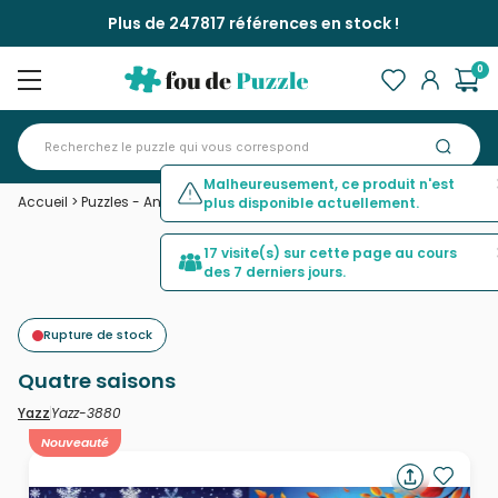
Plus de 247817 références en stock !
0
Malheureusement, ce produit n'est
Accueil
>
Puzzles - Animaux de la forêt
>
Quatre saisons
plus disponible actuellement.
17 visite(s) sur cette page au cours
des 7 derniers jours.
Rupture de stock
Quatre saisons
Yazz-3880
Yazz
Nouveauté