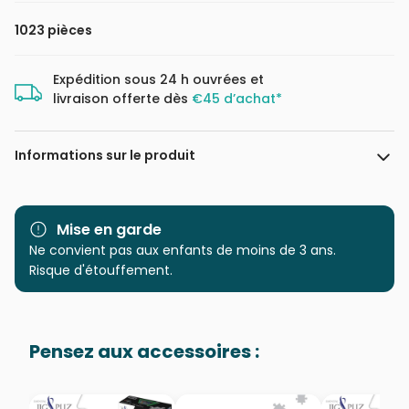
1023 pièces
Expédition sous 24 h ouvrées et
livraison offerte dès
€45 d’achat*
Informations sur le produit
Marque
Yazz
Mise en garde
Catégorie
Ne convient pas aux enfants de moins de 3 ans.
Puzzles - Animaux de la forêt
Risque d'étouffement.
Age
Puzzle pour Adultes (500 à
48.000 pièces)
Pensez aux accessoires :
Provenance
Puzzles fabriqués en France
EAN
8699375062380