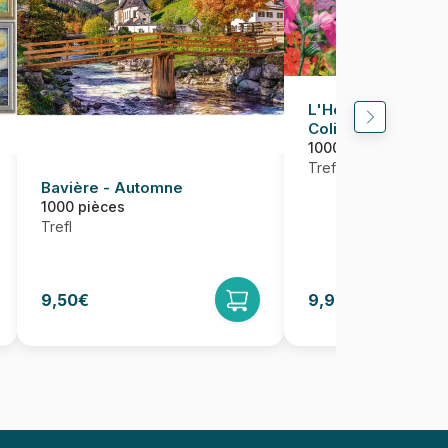
L'Heure Du Thé : 
Colibris
1000 pièces
Trefl
Bavière - Automne
1000 pièces
Trefl
9,50€
9,95€