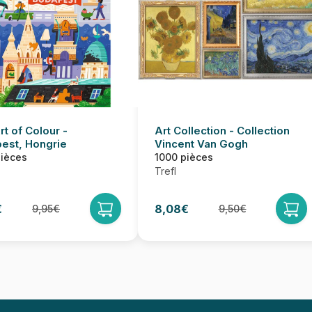
t of Colour -
Art Collection - Collection
est, Hongrie
Vincent Van Gogh
pièces
1000 pièces
Trefl
€
8,08€
9,95€
9,50€