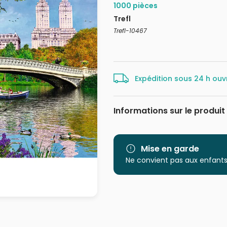
1000 pièces
Trefl
Trefl-10467
Expédition sous 24 h ouv
Informations sur le produit
Marque
Catégorie
Mise en garde
Ne convient pas aux enfants
Age
Provenance
EAN