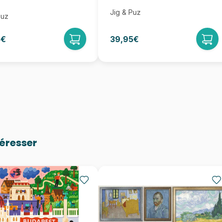
Jig & Puz
Puz
5€
39,95€
téresser