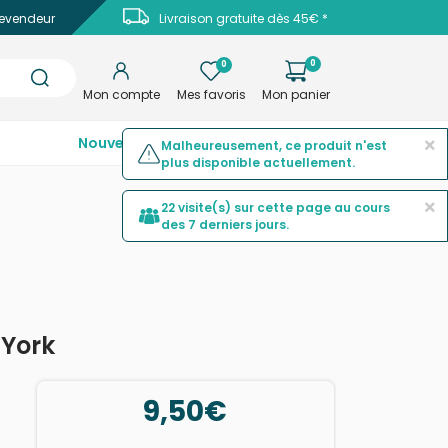
evendeur
Livraison gratuite dès 45€ *
0
0
Mon compte
Mes favoris
Mon panier
×
Nouveautés
Top ventes
Promotions
Malheureusement, ce produit n'est
plus disponible actuellement.
×
22 visite(s) sur cette page au cours
des 7 derniers jours.
 York
9,50€