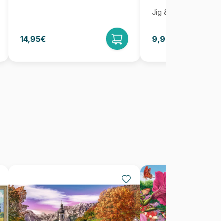
Jig & Puz
14,95€
9,95€