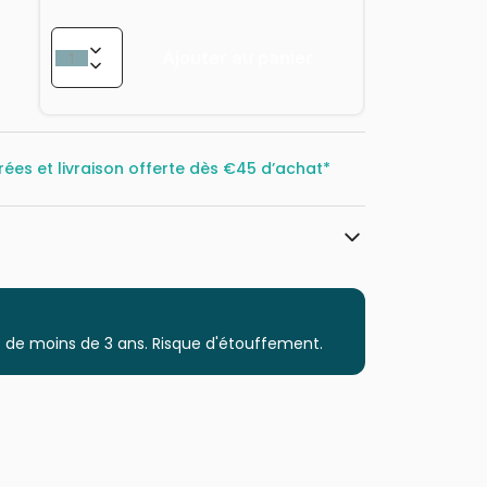
Ajouter au panier
rées et livraison offerte dès
€45 d’achat*
Trefl, le leader de l'Europe de l'Est
Puzzles - Villes et Villages
 de moins de 3 ans. Risque d'étouffement.
Puzzle pour Adultes (500 à 48.000
pièces)
Puzzles fabriqués en France
5900511104677