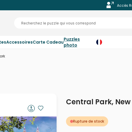
Accès R
Puzzles
tes
Accessoires
Carte Cadeau
photo
ork
Central Park, New
Rupture de stock