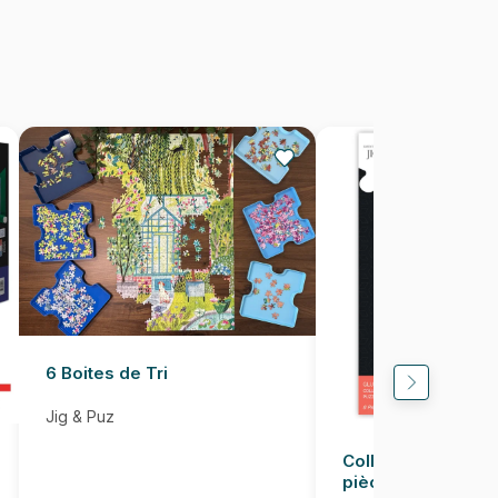
1000 pièces
68 x 48 cm
6 Boites de Tri
Jig & Puz
Colle pour Puzzle
pièces