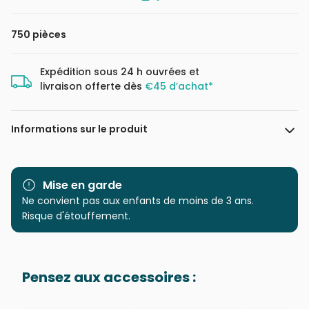
750 pièces
Expédition sous 24 h ouvrées et
livraison offerte dès
€45 d’achat*
Informations sur le produit
Marque
Ravensburger, le leader
européen du puzzle
Mise en garde
Ne convient pas aux enfants de moins de 3 ans.
Catégorie
Puzzles - Affiches, Cinéma,
Risque d'étouffement.
Publicité
Age
Puzzle pour Adultes (500 à
Pensez aux accessoires :
48.000 pièces)