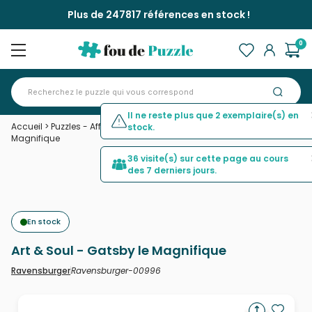
Plus de 247817 références en stock !
0
Il ne reste plus que 2 exemplaire(s) en
Accueil
>
Puzzles - Affiches, Cinéma, Publicité
>
Art & Soul - Gatsby le
stock.
Magnifique
36 visite(s) sur cette page au cours
des 7 derniers jours.
En stock
Art & Soul - Gatsby le Magnifique
Ravensburger-00996
Ravensburger