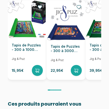
Provenance
Puzzles fabriqués en France
EAN
4005555009962
Nombre de pièces
750 pièces
Dimensions
50 x 50 cm
Tapis de Puzzles
Tapis de P
Tapis de Puzzles
- 300 à 1000
- 300 à 6
- 300 à 3000
pièces
pièces
Pièces
Jig & Puz
Jig & Puz
Jig & Puz
15,95€
22,95€
39,95€
Ces produits pourraient vous