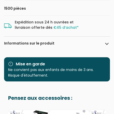
1500 pièces
Expédition sous 24 h ouvrées et
livraison offerte dès
€45 d’achat*
Informations sur le produit
Marque
Magnolia
Mise en garde
Catégorie
Ne convient pas aux enfants de moins de 3 ans.
Puzzles - Déco et Objets
Risque d'étouffement.
Age
Puzzle pour Adultes (500 à
48.000 pièces)
Pensez aux accessoires :
Provenance
Puzzles fabriqués en France
EAN
8699375066678