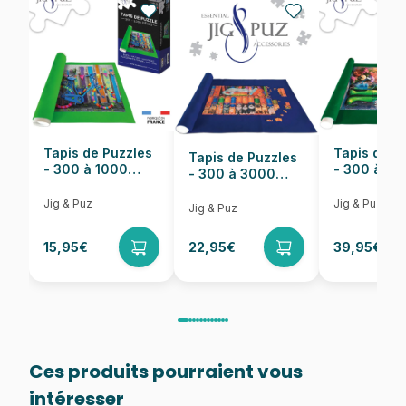
Nombre de pièces
1500 pièces
Dimensions
68 x 48 cm
Tapis de Puzzles
Tapis de P
Tapis de Puzzles
- 300 à 1000
- 300 à 6
- 300 à 3000
pièces
pièces
Pièces
Jig & Puz
Jig & Puz
Jig & Puz
15,95€
22,95€
39,95€
Ces produits pourraient vous
intéresser