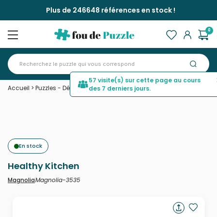
Plus de 246648 références en stock !
0
57 visite(s) sur cette page au cours
Accueil
>
Puzzles - Déco et Objets
>
Healthy Kitchen
des 7 derniers jours.
En stock
Healthy Kitchen
Magnolia-3535
Magnolia