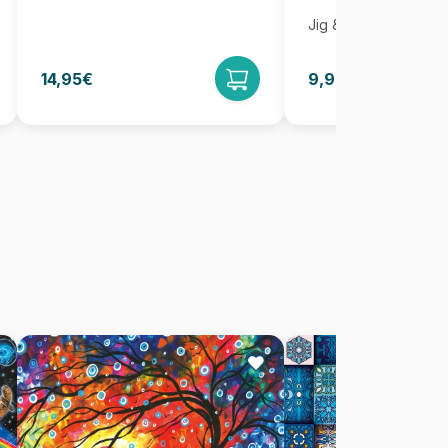
Jig & Puz
14,95€
9,95€