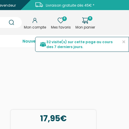
evendeur
Livraison gratuite dès 45€ *
0
0
Mon compte
Mes favoris
Mon panier
×
Nouveautés
Top ventes
Promotions
32 visite(s) sur cette page au cours
des 7 derniers jours.
17,95€