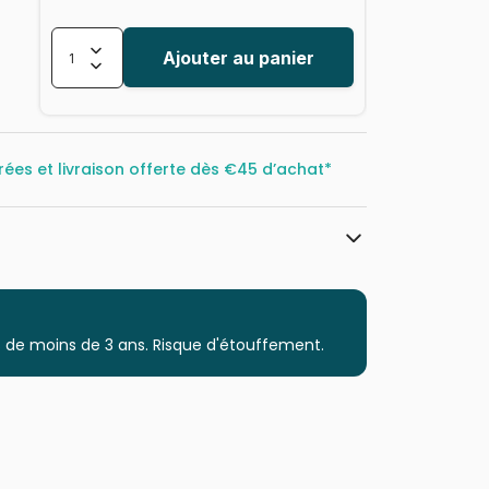
Ajouter au panier
rées et livraison offerte dès
€45 d’achat*
Magnolia
Puzzles - Bateaux
 de moins de 3 ans. Risque d'étouffement.
Puzzle pour Adultes (500 à 48.000
pièces)
Puzzles fabriqués en France
8699375066685