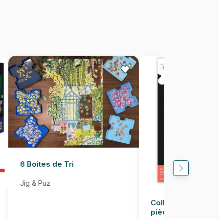
1500 pièces
68 x 48 cm
6 Boites de Tri
Jig & Puz
Colle pour Puzzle
pièces