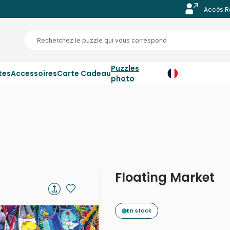
Accès R
Puzzles
tes
Accessoires
Carte Cadeau
photo
Floating Market
En stock