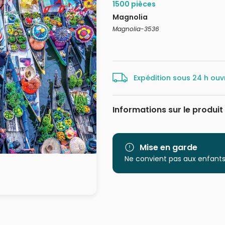
1500 pièces
Magnolia
Magnolia-3536
Expédition sous 24 h ouv
Informations sur le produit
Marque
Catégorie
Mise en garde
Ne convient pas aux enfants
Age
Provenance
EAN