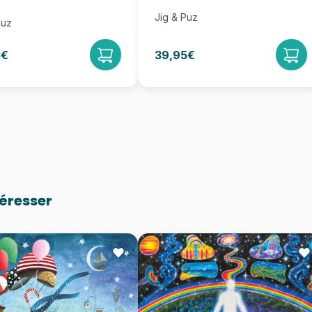
Jig & Puz
Puz
5€
39,95€
téresser