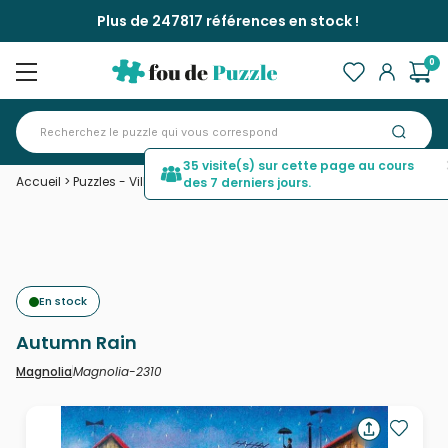
Plus de 247817 références en stock !
0
35 visite(s) sur cette page au cours
Accueil
>
Puzzles - Villes et Villages
>
Autumn Rain
des 7 derniers jours.
En stock
Autumn Rain
Magnolia-2310
Magnolia