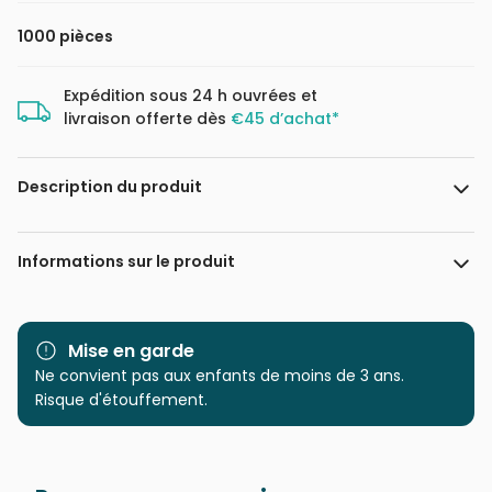
1000 pièces
Expédition sous 24 h ouvrées et
livraison offerte dès
€45 d’achat*
Description du produit
David Martiashvili
Informations sur le produit
Marque
Magnolia
Mise en garde
Catégorie
Ne convient pas aux enfants de moins de 3 ans.
Puzzles - Villes et Villages
Risque d'étouffement.
Age
Puzzle pour Adultes (500 à
48.000 pièces)