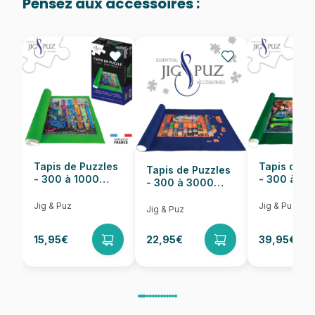
Pensez aux accessoires :
Provenance
Puzzles fabriqués en France
EAN
8699375066326
Nombre de pièces
1000 pièces
Dimensions
68 x 48 cm
Tapis de Puzzles
Tapis de P
Tapis de Puzzles
- 300 à 1000
- 300 à 6
- 300 à 3000
pièces
pièces
Pièces
Jig & Puz
Jig & Puz
Jig & Puz
15,95€
22,95€
39,95€