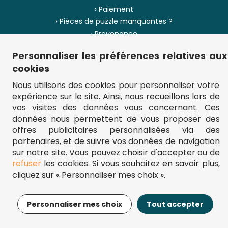
› Paiement
› Pièces de puzzle manquantes ?
› Provenance
Personnaliser les préférences relatives aux
› Plan du site
cookies
Nous utilisons des cookies pour personnaliser votre
expérience sur le site. Ainsi, nous recueillons lors de
** Frais d'envoi = 6,95 € (France) / gratuit à partir de 45 €.
vos visites des données vous concernant. Ces
fou-de-puzzle.com : le site référence pour acheter des puzzles de
données nous permettent de vous proposer des
qualité à bon prix.
© Fou-de-puzzle.com 2011 - 2026
offres publicitaires personnalisées via des
partenaires, et de suivre vos données de navigation
sur notre site. Vous pouvez choisir d'accepter ou de
refuser
les cookies. Si vous souhaitez en savoir plus,
cliquez sur « Personnaliser mes choix ».
17,95€
Ajouter au panier
Personnaliser mes choix
Tout accepter