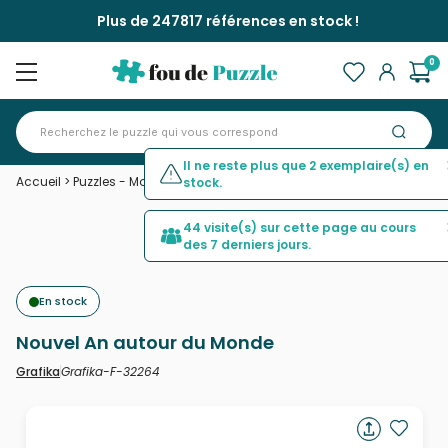
Plus de 247817 références en stock !
0
Il ne reste plus que 2 exemplaire(s) en
Accueil
>
Puzzles - Monuments
>
Nouvel An autour du Monde
stock.
44 visite(s) sur cette page au cours
des 7 derniers jours.
En stock
Nouvel An autour du Monde
Grafika-F-32264
Grafika