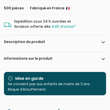
500 pièces
Fabriqué en France
Expédition sous 24 h ouvrées et
livraison offerte dès
€45 d’achat*
Description du produit
123RF - Tanjakrstevska
Informations sur le produit
Marque
Grafika
Mise en garde
Catégorie
Ne convient pas aux enfants de moins de 3 ans.
Puzzles - Monuments
Risque d'étouffement.
Age
Puzzle pour Adultes (500 à
48.000 pièces)