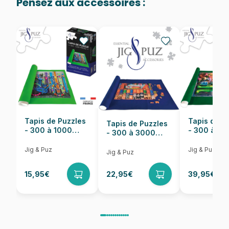
Pensez aux accessoires :
Provenance
Fabriqué en France
EAN
3663384322648
Nombre de pièces
500 pièces
Dimensions
48 x 34 cm
Tapis de Puzzles
Tapis de P
Tapis de Puzzles
- 300 à 1000
- 300 à 6
- 300 à 3000
pièces
pièces
Pièces
Jig & Puz
Jig & Puz
Jig & Puz
15,95€
22,95€
39,95€