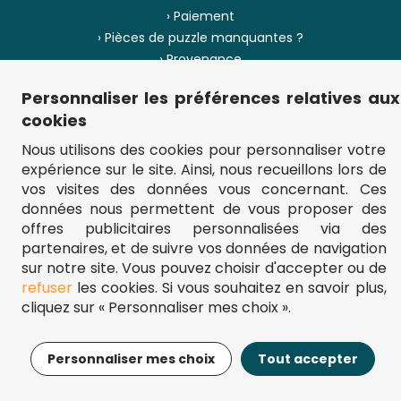
› Paiement
› Pièces de puzzle manquantes ?
› Provenance
Personnaliser les préférences relatives aux
› Plan du site
cookies
Nous utilisons des cookies pour personnaliser votre
expérience sur le site. Ainsi, nous recueillons lors de
** Frais d'envoi = 6,95 € (France) / gratuit à partir de 45 €.
vos visites des données vous concernant. Ces
fou-de-puzzle.com : le site référence pour acheter des puzzles de
données nous permettent de vous proposer des
qualité à bon prix.
© Fou-de-puzzle.com 2011 - 2026
offres publicitaires personnalisées via des
partenaires, et de suivre vos données de navigation
sur notre site. Vous pouvez choisir d'accepter ou de
refuser
les cookies. Si vous souhaitez en savoir plus,
cliquez sur « Personnaliser mes choix ».
12,95€
Ajouter au panier
Personnaliser mes choix
Tout accepter