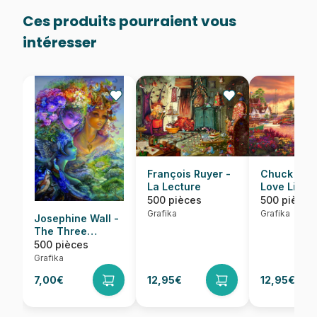
Ces produits pourraient vous
intéresser
Chuck Pins
François Ruyer -
Love Lifte
La Lecture
500 pièces
500 pièces
Grafika
Grafika
Josephine Wall -
The Three
Graces
500 pièces
Grafika
7,00€
12,95€
12,95€