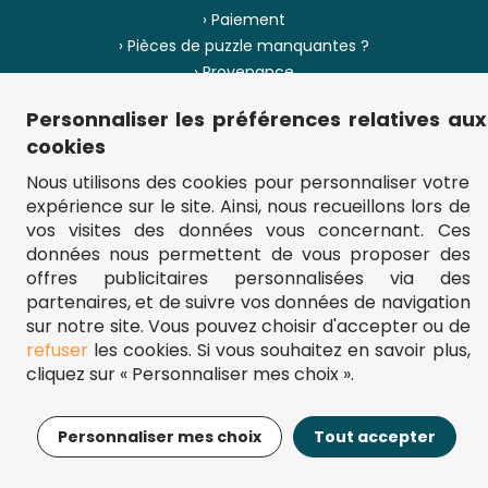
› Paiement
› Pièces de puzzle manquantes ?
› Provenance
Personnaliser les préférences relatives aux
› Plan du site
cookies
Nous utilisons des cookies pour personnaliser votre
expérience sur le site. Ainsi, nous recueillons lors de
** Frais d'envoi = 6,95 € (France) / gratuit à partir de 45 €.
vos visites des données vous concernant. Ces
fou-de-puzzle.com : le site référence pour acheter des puzzles de
données nous permettent de vous proposer des
qualité à bon prix.
© Fou-de-puzzle.com 2011 - 2026
offres publicitaires personnalisées via des
partenaires, et de suivre vos données de navigation
sur notre site. Vous pouvez choisir d'accepter ou de
refuser
les cookies. Si vous souhaitez en savoir plus,
cliquez sur « Personnaliser mes choix ».
12,95€
Ajouter au panier
Personnaliser mes choix
Tout accepter