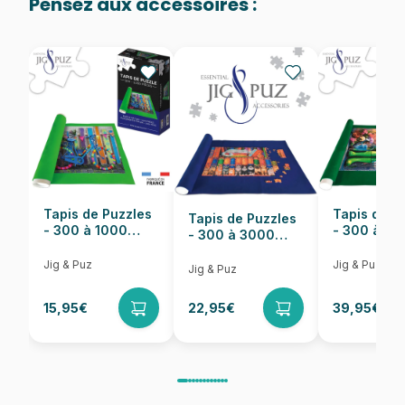
Pensez aux accessoires :
Provenance
Puzzles fabriqués en France
EAN
5012269018929
Nombre de pièces
500 pièces
Dimensions
48 x 34 cm
Tapis de Puzzles
Tapis de P
Tapis de Puzzles
- 300 à 1000
- 300 à 6
- 300 à 3000
pièces
pièces
Pièces
Jig & Puz
Jig & Puz
Jig & Puz
15,95€
22,95€
39,95€