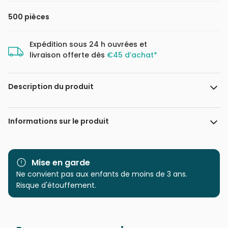
500 pièces
Expédition sous 24 h ouvrées et
livraison offerte dès
€45 d’achat*
Description du produit
Terry Harrison
Informations sur le produit
Marque
Gibsons, le charme des
puzzles anciens
Mise en garde
Ne convient pas aux enfants de moins de 3 ans.
Catégorie
Puzzles - Villes et Villages
Risque d'étouffement.
Age
Puzzle pour Adultes (500 à
48.000 pièces)