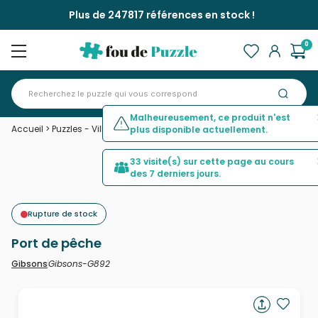
Plus de 247817 références en stock !
0
Malheureusement, ce produit n'est
Accueil
>
Puzzles - Villes et Villages
>
Port de pêche
plus disponible actuellement.
33 visite(s) sur cette page au cours
des 7 derniers jours.
Rupture de stock
Port de pêche
Gibsons-G892
Gibsons