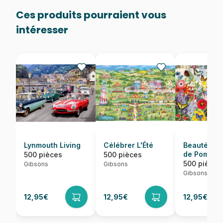
Ces produits pourraient vous
intéresser
Lynmouth Living
Célébrer L'Été
Beautés en
de Pommie
500 pièces
500 pièces
500 pièces
Gibsons
Gibsons
Gibsons
12,95€
12,95€
12,95€