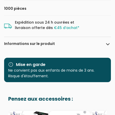
1000 pièces
Expédition sous 24 h ouvrées et
livraison offerte dès
€45 d’achat*
Informations sur le produit
Marque
Clementoni, le Puzzle
européen Made in Italie
Mise en garde
Ne convient pas aux enfants de moins de 3 ans.
Catégorie
Puzzles - Affiches, Cinéma,
Risque d'étouffement.
Publicité
Age
Puzzle pour Adultes (500 à
Pensez aux accessoires :
48.000 pièces)
Provenance
Puzzles fabriqués en France