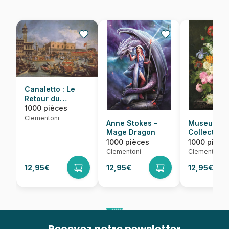
Canaletto : Le
Retour du
Bucentaure
1000 pièces
Clementoni
Anne Stokes -
Museum
Mage Dragon
Collection 
Dael : Bowl
1000 pièces
1000 pièce
Flowers
Clementoni
Clementoni
12,95€
12,95€
12,95€