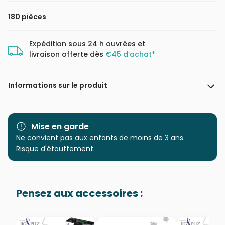
180 pièces
Expédition sous 24 h ouvrées et
livraison offerte dès
€45 d’achat*
Informations sur le produit
Marque
Clementoni, le Puzzle
européen Made in Italie
Mise en garde
Ne convient pas aux enfants de moins de 3 ans.
Catégorie
Puzzles - Disney
Risque d'étouffement.
Age
à partir de 8 ans (101 à 250
pièces)
Pensez aux accessoires :
Provenance
Puzzles fabriqués en France