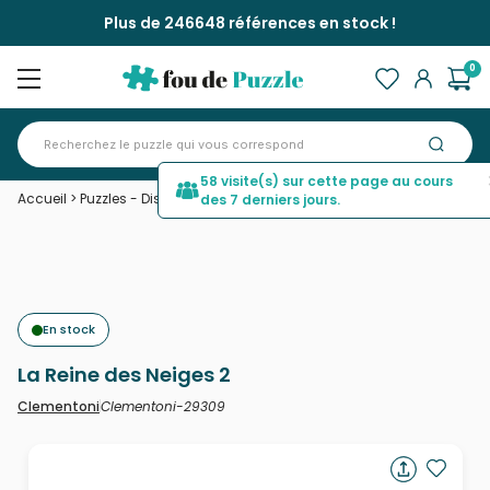
Plus de 246648 références en stock !
0
58 visite(s) sur cette page au cours
Accueil
>
Puzzles - Disney
>
La Reine des Neiges 2
des 7 derniers jours.
En stock
La Reine des Neiges 2
Clementoni-29309
Clementoni