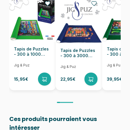
EAN
8005125293094
Nombre de pièces
180 pièces
Dimensions
48 x 33 cm
Tapis de Puzzles
Tapis de P
Tapis de Puzzles
- 300 à 1000
- 300 à 6
- 300 à 3000
pièces
pièces
Pièces
Jig & Puz
Jig & Puz
Jig & Puz
15,95€
22,95€
39,95€
Ces produits pourraient vous
intéresser