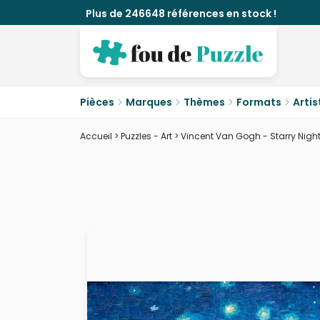
Plus de 246648 références en stock !
Pièces
Marques
Thèmes
Formats
Artis
Accueil
>
Puzzles - Art
>
Vincent Van Gogh - Starry Night