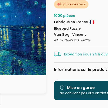
Rupture de stock
1000 pièces
Fabriqué en France
Bluebird Puzzle
Van Gogh Vincent
Art-by-Bluebird-F-60204
Expédition sous 24 h ouv
Informations sur le produit
Marque
Catégorie
Mise en garde
Ne convient pas aux enfants
Age