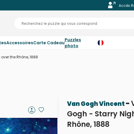
Accès R
Puzzles
tes
Accessoires
Carte Cadeau
photo
 over the Rhône, 1888
-
Van Gogh Vincent
Gogh - Starry Nigh
Rhône, 1888