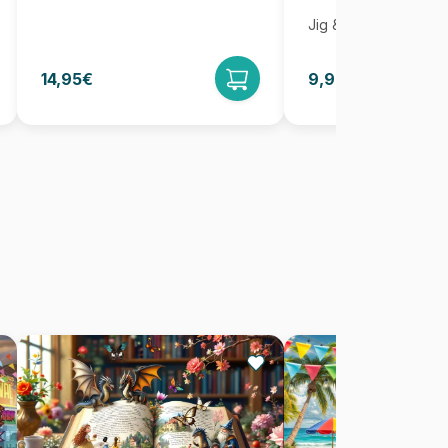
Jig & Puz
14,95€
9,95€