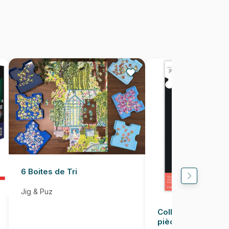
Fabriqué en France
3663384602047
1000 pièces
69 x 48 cm
6 Boites de Tri
Jig & Puz
Colle pour Puzzle
pièces