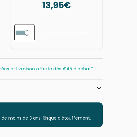
13,95€
Ajouter au panier
rées et livraison offerte dès
€45 d’achat*
Bluebird Puzzle
Puzzles - Art
 de moins de 3 ans. Risque d'étouffement.
Puzzle pour Adultes (500 à 48.000
pièces)