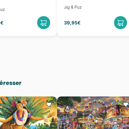
Jig & Puz
Puz
5€
39,95€
téresser