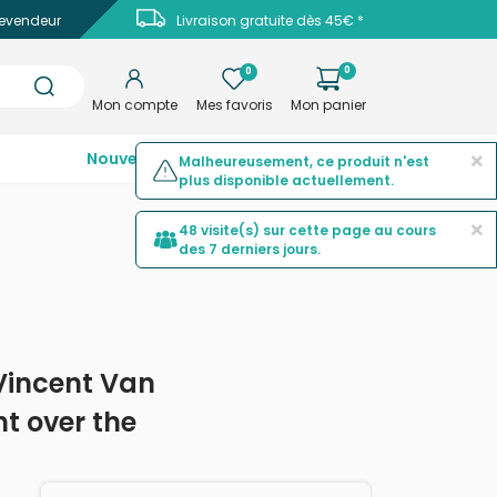
evendeur
Livraison gratuite dès 45€ *
0
0
Mon compte
Mes favoris
Mon panier
×
Nouveautés
Top ventes
Promotions
Malheureusement, ce produit n'est
plus disponible actuellement.
×
48 visite(s) sur cette page au cours
des 7 derniers jours.
Vincent Van
t over the